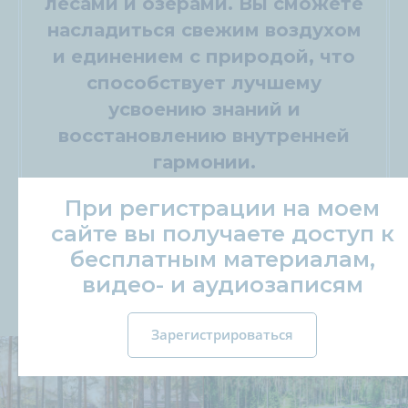
лесами и озерами. Вы сможете
насладиться свежим воздухом
и единением с природой, что
способствует лучшему
усвоению знаний и
восстановлению внутренней
гармонии.
При регистрации на моем
Вы можете также участвовать
сайте вы получаете доступ к
ОНЛАЙН
из любой точки мира!
бесплатным материалам,
видео- и аудиозаписям
Зарегистрироваться