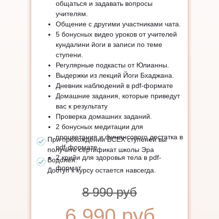
общаться и задавать вопросы
учителям.
Общение с другими участниками чата.
5 бонусных видео уроков
от учителей
кундалини йоги в записи по теме
ступени.
Регулярные
подкасты от Юлианны
.
Выдержки из лекций Йоги Бхаджана.
Дневник наблюдений в pdf-формате
Домашние задания, которые приведут
вас к результату
Проверка домашних заданий.
2 бонусных медитации
для
процветания и финансового достатка в
При прохождении ВСЕХ ступеней вы
pdf-формате
получите
сертификат школы Эра
2 крийи
для здоровья тела в pdf-
Водолея.
формат
Доступ к курсу остается навсегда.
8 990 руб
6 990 руб