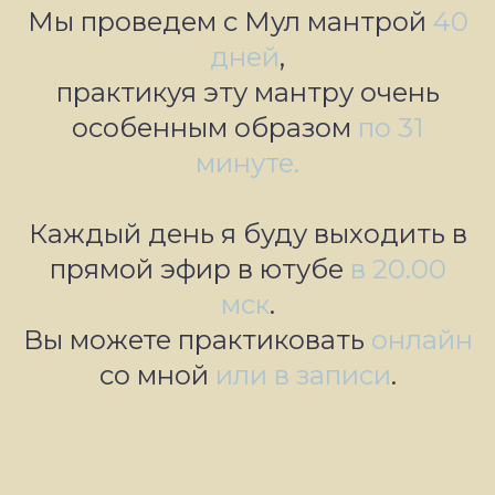
Мы проведем с Мул мантрой
40
дней
,
практикуя эту мантру очень
особенным образом
по 31
минуте.
Каждый день я буду выходить в
прямой эфир в ютубе
в 20.00
мск
.
Вы можете практиковать
онлайн
со мной
или в записи
.